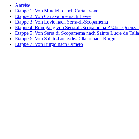
Anreise
Etappe 1: Von Muratello nach Cartalavone
Etappe 2: Von Cartavalone nach Levie
Etappe 3: Von Levie nach Serra-di-Scopamema
Etappe 4: Rundgang von Serra-di-Scopamema Ã¼ber Quenza 
Etappe 5: Von Serra-di-Scopamema nach Sainte-Lucie-de-Tall
Etappe 6: Von Sainte-Lucie-de-Tallano nach Burgo
Etappe 7: Von Burgo nach Olmeto