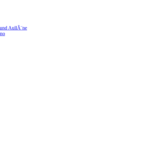
und AullÃ¨ne
ano